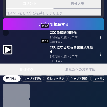
コメント
自分メモ
コメントをして学びを共有しましょう
アプリで視聴する
22:06
CXO争奪戦国時代
1,597
回視聴・
3年前
37:21
0
4.2
CXOになるなら事業継承を狙
え
1,072
回視聴・
3年前
1
4.2
関連タグ
あなたへのおすすめ
専門能力
キャリア開発
役員キャリア
キャリア転換
キャリア