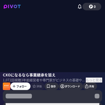
0
森本千賀子
CXOになるなら事業継承を狙え
佐々木紀彦
もっと見る
1,072
回視聴
3年前
経営者や専門家がビジネスの基礎や最新テーマを教える「PIVOT LEARNING」。カリスマ転職エージェントの森本千賀子氏に「CXOへの道」を聞いた。
フォロー
評価
保存
ダウンロード
共有