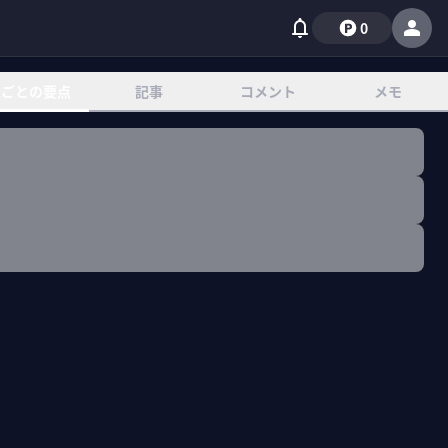
0
章ごとの要点
記事
コメント
メモ