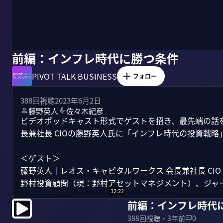
前編：インフレ時代に勝つ条件
PIVOT TALK BUSINESS
フォロー
388
回視聴
2023年6月2日
藤野英人
佐々木紀彦
ビデオポッドキャスト形式でゲストを招き、最先端の話を聞
長兼社長 CIOの藤野英人氏に「インフレ時代の投資戦略
＜ゲスト＞

藤野英人｜レオス・キャピタルワークス 会長兼社長 CIO

野村投資顧問（現：野村アセットマネジメント）、ジャーデ
32:22
前編：インフレ時代
388
回視聴・
3年前
0