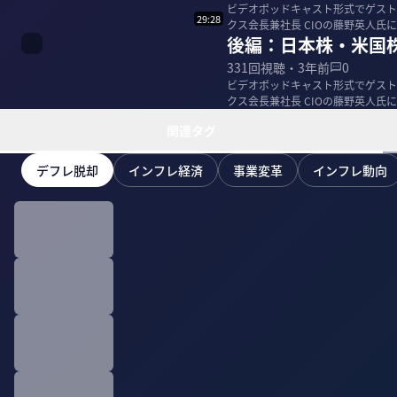
ビデオポッドキャスト形式でゲストを
29:28
クス会長兼社長 CIOの藤野英人氏に「インフ
後編：日本株・米国
レ...
331
回視聴・
3年前
0
ビデオポッドキャスト形式でゲストを
クス会長兼社長 CIOの藤野英人
関連タグ
デフレ脱却
インフレ経済
事業変革
インフレ動向