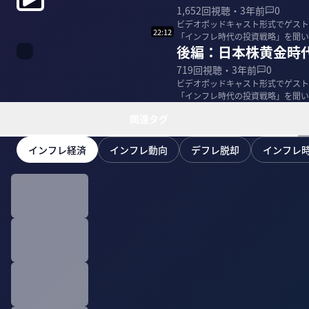
1,652
回視聴・
3年前
0
ビデオポッドキャスト形式でゲストを
22:12
「インフレ時代の投資戦略」を聞いた。 ＜ゲスト＞ エミン・ユルマズ｜エコノミスト ト
後編：日本株黄金時
ンブ...
719
回視聴・
3年前
0
ビデオポッドキャスト形式でゲストを
「インフレ時代の投資戦略」を聞い
関連タグ
インフレ経済
インフレ動向
デフレ脱却
インフレ