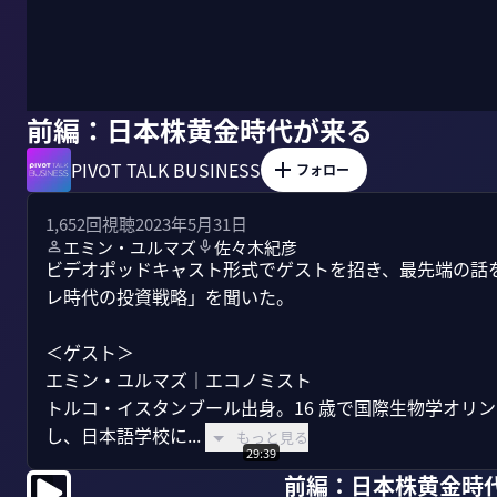
前編：日本株黄金時代が来る
PIVOT TALK BUSINESS
フォロー
1,652
回視聴
2023年5月31日
エミン・ユルマズ
佐々木紀彦
ビデオポッドキャスト形式でゲストを招き、最先端の話を聞
レ時代の投資戦略」を聞いた。

＜ゲスト＞

エミン・ユルマズ｜エコノミスト

トルコ・イスタンブール出身。16 歳で国際生物学オリン
し、日本語学校に...
もっと見る
29:39
前編：日本株黄金時