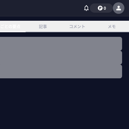
0
章ごとの要点
記事
コメント
メモ