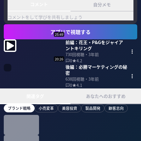
コメント
自分メモ
コメントをして学びを共有しましょう
アプリで視聴する
25:49
前編：花王・P&Gをジャイア
ントキリング
730
回視聴・
3年前
20:26
0
4.2
後編：必勝マーケティングの秘
密
638
回視聴・
3年前
0
4.1
関連タグ
あなたへのおすすめ
ブランド戦略
小売変革
美容投資
製品開発
顧客志向