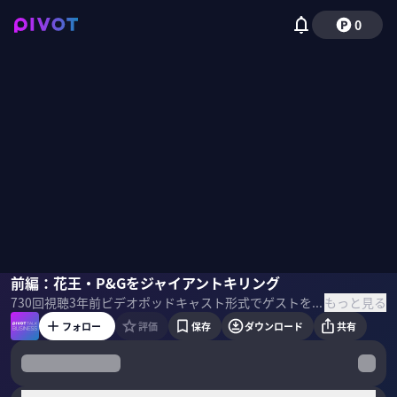
0
大西洋平
前編：花王・P&Gをジャイアントキリング
国山ハセン
もっと見る
730
回視聴
3年前
ビデオポッドキャスト形式でゲストを招き、最先端の話を聞くPIVOT TALK。I-ne代表の大西洋平氏に「なぜメーカーシェアNo.1になれたのか」を聞いた。 ＜ゲスト＞ 大西洋平｜I-ne 社長 2005年立命館大学在学中に 個人事業主として Y.B.Oを設立。2007年3月、株式会社I-neとして法人を設立。デジタルを中心とするマーケティング戦略が奏功し、ボタニカルライフスタイルブランド「ボタニスト（BOTANIST）」ミニマル美容家電ブランド「サロニア（SALONIA）」が大ヒット。2020年9月25 日に、東証マザーズ市場（現・グロース市場 ）へ上場。 ＜目次＞
フォロー
評価
保存
ダウンロード
共有