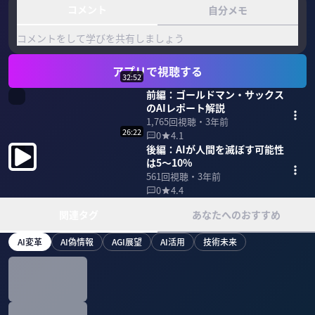
コメント
自分メモ
コメントをして学びを共有しましょう
アプリで視聴する
32:52
前編：ゴールドマン・サックス
のAIレポート解説
1,765
回視聴・
3年前
26:22
0
4.1
後編：AIが人間を滅ぼす可能性
は5〜10%
561
回視聴・
3年前
0
4.4
関連タグ
あなたへのおすすめ
AI変革
AI偽情報
AGI展望
AI活用
技術未来