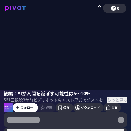
0
宮武徹郎
後編：AIが人間を滅ぼす可能性は5〜10%
草野美木
国山ハセン
もっと見る
561
回視聴
3年前
ビデオポッドキャスト形式でゲストを招き、最先端の話を聞くPIVOT TALK。Off Topic 代表の宮武徹郎氏と編集長の草野美木氏に「生成AIのリスクと対策」を聞いた。
フォロー
評価
保存
ダウンロード
共有