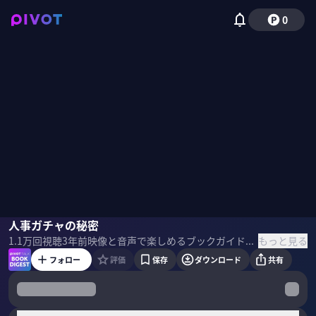
0
藤井薫
人事ガチャの秘密
佐々木紀彦
もっと見る
1.1万
回視聴
3年前
映像と音声で楽しめるブックガイド。話題の新刊の著者・訳者・編集者・思い入れのある人をゲストに呼び、ビジネスパーソンが吸収したい学びを、本の作り手に直接聞きます。 本1冊を読む時間がなかなか取れないという方も、この番組を通じて最新のビジネス書のエッセンスに触れられます。 ＜ゲスト＞ 藤井 薫｜パーソル総合研究所 上席主任研究員 電機メーカーの人事部・経営企画部を経て、総合コンサルティングファームにて20年にわたり人事制度改革を中心としたコンサルティングに従事。その後、タレントマネジメントシステム開発ベンダーに転じ、取締役としてタレントマネジメントシステム事業を統括するとともに傘下のコンサルティング会社の代表を務める。人事専門誌などへの寄稿も多数。2017年8月パーソル総合研究所に入社。 ＜目次＞
フォロー
評価
保存
ダウンロード
共有