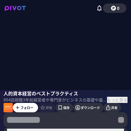
0
田中弦
人的資本経営のベストプラクティス
佐々木紀彦
もっと見る
894
回視聴
3年前
経営者や専門家がビジネスの基礎や最新テーマを教える「PIVOT LEARNING」。Unipos CEOの田中 弦氏に「人的資本経営のベストプラクティス」について聞いた。 ＜目次＞
フォロー
評価
保存
ダウンロード
共有