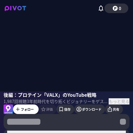
0
只石昌幸
後編：プロテイン「VALX」のYouTube戦略
佐々木紀彦
もっと見る
1,987
回視聴
3年前
時代を切り拓くビジョナリーをゲストに招き、 「9つの質問」でその実像と未来に向けたビジョンを解き明かす。 インタビュアーは、PIVOT CEO 佐々木紀彦とPIVOT チーフ・グローバルエディター 竹下隆一郎。
フォロー
評価
保存
ダウンロード
共有