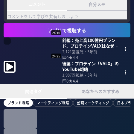
コメント
自分メモ
コメントをして学びを共有しましょう
アプリで視聴する
24:10
前編：売上高100億円ブラン
ド、プロテインVALXはなぜ売
れるのか？
2,121
回視聴・
3年前
24:25
0
4.4
後編：プロテイン「VALX」の
YouTube戦略
1,987
回視聴・
3年前
0
4.4
関連タグ
あなたへのおすすめ
ブランド戦略
マーケティング戦略
動画マーケティング
日本ブラ