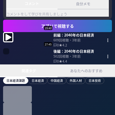
コメント
自分メモ
コメントをして学びを共有しましょう
アプリで視聴する
19:40
前編：2040年の日本経済
609
回視聴・
3年前
27:45
0
4.2
後編：2040年の日本経済
502
回視聴・
3年前
0
4.4
関連タグ
あなたへのおすすめ
日本経済課題
日本経済
中国経済
外国人材
日本技術