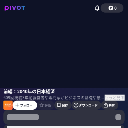
0
野口悠紀雄
前編：2040年の日本経済
佐々木紀彦
もっと見る
609
回視聴
3年前
経営者や専門家がビジネスの基礎や最新テーマを教える「PIVOT LEARNING」。一橋大学名誉教授の野口悠紀雄氏に「2040年の日本経済」について聞いた。 ＜ゲスト＞ 野口悠紀雄｜一橋大学名誉教授 1940年東京生まれ。1963年東京大学工学部卒業、1964年大蔵省入省、1972年イェール大学Ph.D.（経済学博士号）を取得。一橋大学教授、東京大学教授、スタンフォード大学客員教授、早稲田大学ファイナンス研究科教授などを歴任。専攻はファイナンス理論、日本経済論。 ＜目次＞
フォロー
評価
保存
ダウンロード
共有