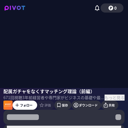
0
小島武仁
配属ガチャをなくすマッチング理論（前編）
国山ハセン
もっと見る
671
回視聴
3年前
経営者や専門家がビジネスの基礎や最新テーマを教える「PIVOT LEARNING」。東京大学教授の小島武仁氏にマッチング理論について聞いた。 ＜ゲスト＞ 小島武仁｜東京大学教授 東京大学経済学部を卒業生総代で卒業。最優秀卒業論文に与えられる大内兵衛賞を受賞する。卒業後はハーバード大学へ進学し、博士号を取得。2009年にスタンフォード大学助教となり、2019年にスタンフォード大学教授となる。2020年より東京大学教授、東京大学マーケットデザインセンター所長に就任。 ＜目次＞
フォロー
評価
保存
ダウンロード
共有