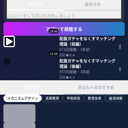
コメント
自分メモ
コメントをして学びを共有しましょう
アプリで視聴する
29:49
配属ガチャをなくすマッチング
理論（前編）
671
回視聴・
3年前
23:38
0
4.4
配属ガチャをなくすマッチング
理論（後編）
457
回視聴・
3年前
0
4.3
関連タグ
あなたへのおすすめ
メカニズムデザイン
高等教育
学術研究
教育改革
経済洞察