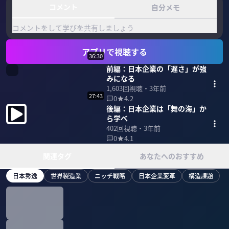
コメント
自分メモ
コメントをして学びを共有しましょう
アプリで視聴する
36:30
前編：日本企業の「遅さ」が強
みになる
1,603
回視聴・
3年前
27:43
0
4.2
後編：日本企業は「舞の海」か
ら学べ
402
回視聴・
3年前
0
4.1
関連タグ
あなたへのおすすめ
日本秀逸
世界製造業
ニッチ戦略
日本企業変革
構造課題