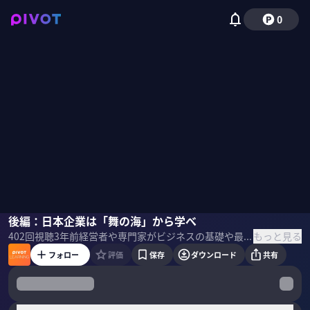
0
ウリケ・シェーデ
後編：日本企業は「舞の海」から学べ
もっと見る
402
回視聴
3年前
経営者や専門家がビジネスの基礎や最新テーマを教える「PIVOT LEARNING」。カリフォルニア大学サンディエゴ校教授のウリケ・シェーデ氏に「日本企業の強み」を聞いた。
フォロー
評価
保存
ダウンロード
共有