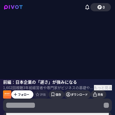
0
ウリケ・シェーデ
前編：日本企業の「遅さ」が強みになる
もっと見る
1,602
回視聴
3年前
経営者や専門家がビジネスの基礎や最新テーマを教える「PIVOT LEARNING」。カリフォルニア大学サンディエゴ校教授のウリケ・シェーデ氏に「日本企業の強み」を聞いた。 ＜ゲスト＞ ウリケ・シェーデ｜カリフォルニア大学サンディエゴ校 教授 日本を対象とした企業戦略、組織論、金融市場、企業再編、起業論などを研究領域に、米ハーバード経営大学院、米スタンフォード大学、米カリフォルニア大学バークレー校経営大学院、一橋大学経済研究所、日本銀行、経済産業省、財務省、政策投資銀行等で研究員・客員教授を歴任。9年以上の日本在住経験を持つ。日本の経営、ビジネス、科学技術を社会政策と経営戦略面から研究し、サンディエゴと日本をつなぐ研究所「Japan Forum for Innovation and Technology (JFIT)」のディレクター。 ＜目次＞
フォロー
評価
保存
ダウンロード
共有