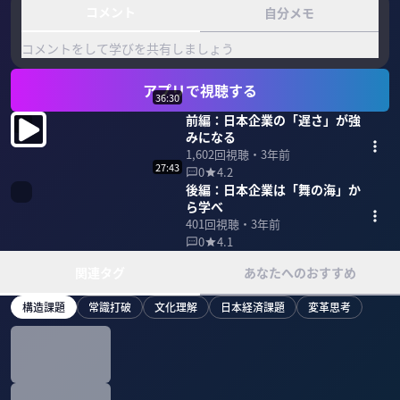
コメント
自分メモ
コメントをして学びを共有しましょう
アプリで視聴する
36:30
前編：日本企業の「遅さ」が強
みになる
1,602
回視聴・
3年前
27:43
0
4.2
後編：日本企業は「舞の海」か
ら学べ
401
回視聴・
3年前
0
4.1
関連タグ
あなたへのおすすめ
構造課題
常識打破
文化理解
日本経済課題
変革思考