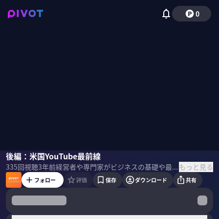
0
宮武徹郎
後編：米国YouTube最前線
国山ハセン
もっと見る
335
回視聴
3年前
経営者や専門家がビジネスの基礎や最新テーマを教える「PIVOT LEARNING」。Off Topic 代表の宮武徹郎氏に「米国スタートアップの最前線」を聞いた。
フォロー
評価
保存
ダウンロード
共有