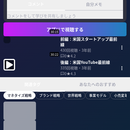
コメント
自分メモ
コメントをして学びを共有しましょう
アプリで視聴する
30:15
前編：米国スタートアップ最前
線
430
回視聴・
3年前
30:22
0
4.2
後編：米国YouTube最前線
335
回視聴・
3年前
0
4.3
関連タグ
あなたへのおすすめ
マネタイズ戦略
ブランド戦略
世界戦略
事業モデル
小売変革