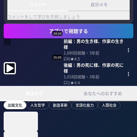
コメント
自分メモ
コメントをして学びを共有しましょう
アプリで視聴する
34:04
前編：男の生き様、作家の生き
様
1,680
回視聴・
3年前
35:09
0
4.5
後編：男の死に様、作家の死に
様
1,018
回視聴・
3年前
1
4.4
関連タグ
あなたへのおすすめ
出版文化
人生哲学
創造革新
言語化能力
人間社会