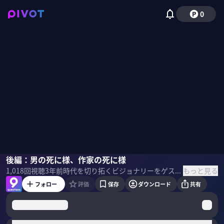
0
北方謙三
後編：男の死に様、作家の死に様
佐々木紀彦
もっと見る
1,018
回視聴
3年前
時代を切り拓くビジョナリーをゲストに招き、 「9つの質問」でその実像と未来に向けたビジョンを解き明かす。 インタビュアーは、PIVOT CEO 佐々木紀彦とPIVOT チーフ・グローバルエディター 竹下隆一郎。
フォロー
評価
保存
ダウンロード
共有