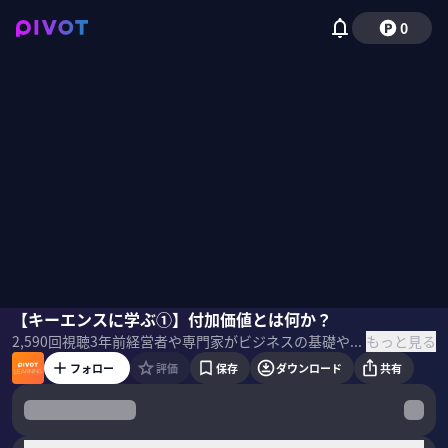
0
田尻望
【キーエンスに学ぶ①】付加価値とは何か？
佐々木紀彦
もっと見る
2,590
回視聴
3年前
経営者や専門家がビジネスの基礎や最新テーマを教える「PIVOT LEARNING」。元キーエンスのコンサルティングエンジニアでカクシンCEOの田尻望氏に「キーエンスに学ぶ、付加価値のつくりかた」を聞いた。 ＜ゲスト＞ 田尻 望／カクシンCEO 大阪大学基礎工学部情報科学科にて情報工学、プログラミング言語、統計学を学ぶ。卒業後、キーエンスにてコンサルティングエンジニアとして、技術支援、重要顧客を担当。その後、企業向け研修会社の立ち上げに参画し、独立。年商 10 億円~2,000 億円規模の経営戦略コンサルティングなどを行う。著書に『構造が成果を創る』。 ＜目次＞
フォロー
評価
保存
ダウンロード
共有