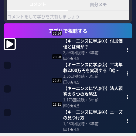
コメント
自分メモ
コメントをして学びを共有しましょう
アプリで視聴する
35:54
【キーエンスに学ぶ①】付加価
値とは何か？
2,590
回視聴・
3年前
28:58
0
4.5
【キーエンスに学ぶ②】平均年
収2200万円を実現する「給
与・人事・育成の仕組み」
1,351
回視聴・
3年前
22:51
0
4.5
【キーエンスに学ぶ③】法人顧
客の６つの攻略法
1,173
回視聴・
3年前
23:11
0
4.5
【キーエンスに学ぶ④】ニーズ
の見つけ方
1,480
回視聴・
3年前
1
4.5