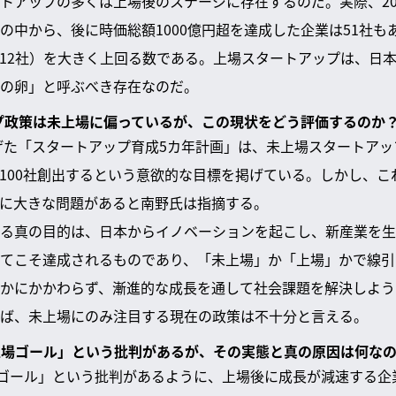
トアップの多くは上場後のステージに存在するのだ。実際、201
の中から、後に時価総額1000億円超を達成した企業は51社も
12社）を大きく上回る数である。上場スタートアップは、日
の卵」と呼ぶべき存在なのだ。
ップ政策は未上場に偏っているが、この現状をどう評価するのか
掲げた「スタートアップ育成5カ年計画」は、未上場スタートアッ
100社創出するという意欲的な目標を掲げている。しかし、こ
に大きな問題があると南野氏は指摘する。
る真の目的は、日本からイノベーションを起こし、新産業を生
てこそ達成されるものであり、「未上場」か「上場」かで線引
かにかかわらず、漸進的な成長を通して社会課題を解決しよう
ば、未上場にのみ注目する現在の政策は不十分と言える。
」「上場ゴール」という批判があるが、その実態と真の原因は何な
場ゴール」という批判があるように、上場後に成長が減速する企