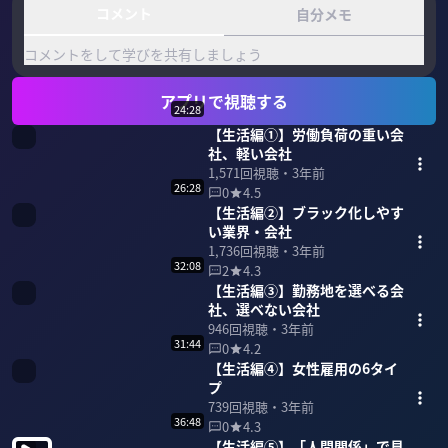
コメント
自分メモ
コメントをして学びを共有しましょう
アプリで視聴する
24:28
【生活編①】労働負荷の重い会
社、軽い会社
1,571
回視聴・
3年前
26:28
0
4.5
【生活編②】ブラック化しやす
い業界・会社
1,736
回視聴・
3年前
32:08
2
4.3
【生活編③】勤務地を選べる会
社、選べない会社
946
回視聴・
3年前
31:44
0
4.2
【生活編④】女性雇用の6タイ
プ
739
回視聴・
3年前
36:48
0
4.3
【生活編⑤】「人間関係」で見