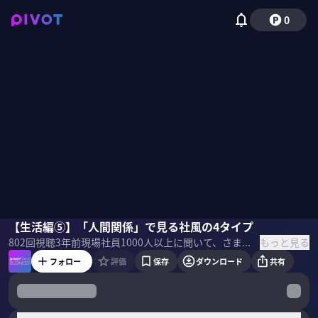
0
渡邉正裕
【生活編⑤】「人間関係」で見る社風の4タイプ
佐々木紀彦
もっと見る
802
回視聴
3年前
現場社員1000人以上に聞いて、さまざまな角度から企業の特徴を図表にまとめたジャーナリストの渡邉正裕氏に、いい会社の選び方を聞きました。今回は働く環境に焦点を当てた「生活編」です。
フォロー
評価
保存
ダウンロード
共有