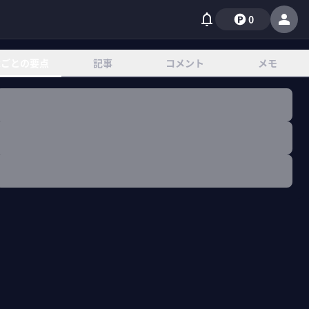
0
章ごとの要点
記事
コメント
メモ