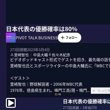
日本代表の優勝確率は80%
PIVOT TALK BUSINESS
フォロー
273
回視聴
2023年3月4日
里崎智也
中島大輔
佐々木紀彦
｜
ビデオポッドキャスト形式でゲストを招き、最先端の話を聞くP
里崎智也氏とスポーツライターの中島大輔氏に「WBCで
＜ゲスト＞

里崎智也｜野球解説者・2006年WBC代表

1976年、徳島県生まれ。鳴門工高(現・鳴門...
もっと
31:46
日本代表の優勝確率は
273
回視聴・
3年前
0