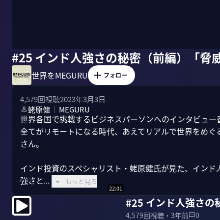
#25 インド人強さの秘密（前編）「脅
世界をMEGURU
フォロー
4,579
回視聴
2023年3月3日
蛯原健
MEGURU
｜
世界各国で挑戦するビジネスパーソンへのインタビュー番組
全てがリモートになる時代、あえてリアルで世界をめぐるのは
さん。

インド投資のスペシャリスト・蛯原健氏が見た、インド
強さと...
もっと見る
22:01
#25 インド人強さ
4,579
回視聴・
3年前
0