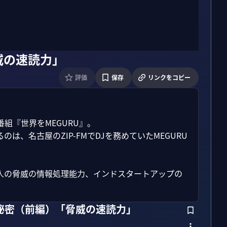
威の速読力」
評価
保存
リンクをコピー
『世界をMEGURU』。

、名古屋のZIP-FMでDJを務めていたMEGURU
人の脅威の情報処理能力、インドスタートアップの
の秘密（前編）「脅威の速読力」