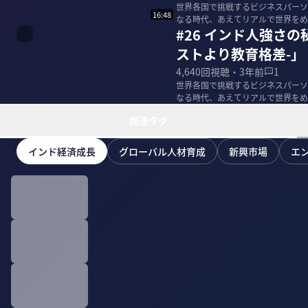
世界各国で挑戦するビジネスパーソ
16:48
#26 インド人強さ
ストより教育格差-」
4,640
回視聴・
3年前
1
世界各国で挑戦するビジネスパーソ
関連タグ
インド経済成長
グローバル人材育成
新興市場
エ