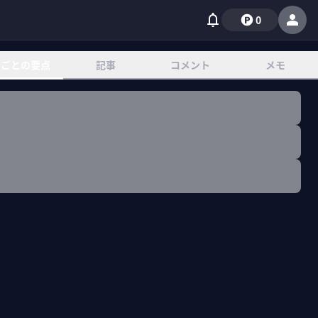
0
章ごとの要点
記事
コメント
メモ