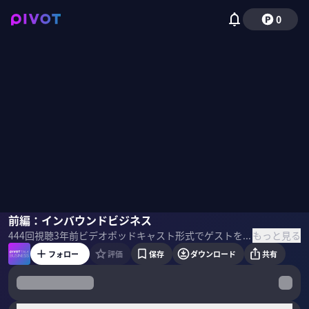
0
デービッド・アトキンソン
前編：インバウンドビジネス
山崎大祐
佐々木紀彦
もっと見る
444
回視聴
3年前
ビデオポッドキャスト形式でゲストを招き、最先端の話を聞くPIVOT TALK。小西美術工藝社社長のデービッド・アトキンソン氏とマザーハウス副社長の山崎大祐氏に「日本の生きる道」について聞いた。 ＜ゲスト＞ デービッド・アトキンソン｜小西美術工藝社社長 1965年 イギリス生まれ。87年アンダーセン・コンサルティング入社。90年に来日し、2007年までソロモン・ブラザーズ、ゴールドマン・サックスで金融アナリ ストを務める。09年小西美術工藝社取締役、11年より現職。著書に『銀行－不良債権からの脱脚』（日本経済新聞社）『イギリス人アナリスト 日本の国宝を守る』（講談社）など。 山崎大祐｜マザーハウス副社長 1980年、東京都生まれ。2003年慶應義塾大学総合政策学部卒業、ゴールドマン・サックス証券に入社。日本法人で数少ないエコノミストの1人として活躍し、日本及びアジア経済の分析・調査・研究に従事。在職中から後輩の山口絵理子氏（現・マザーハウス代表取締役）の起業準備を手伝い、2007年3月にゴールドマン・サックス証券を退職。マザーハウスの経営への参画を決意し、同年7月に副社長に就任。 ＜目次＞
フォロー
評価
保存
ダウンロード
共有