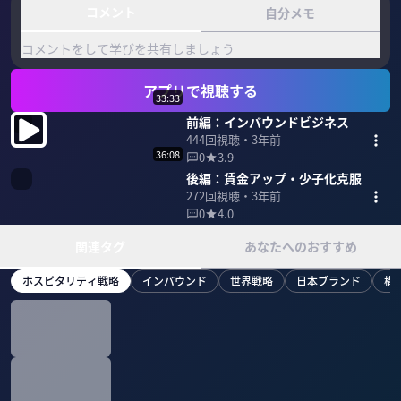
コメント
自分メモ
コメントをして学びを共有しましょう
アプリで視聴する
33:33
前編：インバウンドビジネス
444
回視聴・
3年前
36:08
0
3.9
後編：賃金アップ・少子化克服
272
回視聴・
3年前
0
4.0
関連タグ
あなたへのおすすめ
ホスピタリティ戦略
インバウンド
世界戦略
日本ブランド
構