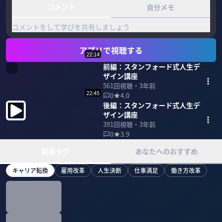
コメント
自分メモ
コメントをして学びを共有しましょう
アプリで視聴する
22:14
前編：スタンフォード式人生デ
ザイン講座
561
回視聴・
3年前
22:45
0
4.0
後編：スタンフォード式人生デ
ザイン講座
391
回視聴・
3年前
0
3.9
関連タグ
あなたへのおすすめ
キャリア転換
雇用改革
人生決断
仕事満足
働き方改革