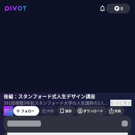
0
ビル・バーネット
後編：スタンフォード式人生デザイン講座
デイヴ・エヴァンス
もっと見る
391
回視聴
3年前
スタンフォード大学の人気講師の2人に、デザイナー目線でより豊かで満足のいく人生を作っていくための思考法・実践法を聞いた。
フォロー
評価
保存
ダウンロード
共有