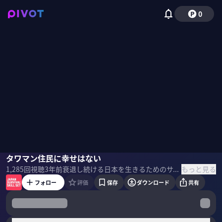
0
宮台真司
タワマン住民に幸せはない
安藤優子
もっと見る
1,285
回視聴
3年前
衰退し続ける日本を生きるためのサバイバル教養番組「JAPAN SURVIVAL SKILL SET」。社会学者 宮台真司氏とニュースキャスターで社会学者の安藤優子氏が「日本の病」を徹底的に解剖した。 ＜目次＞
フォロー
評価
保存
ダウンロード
共有