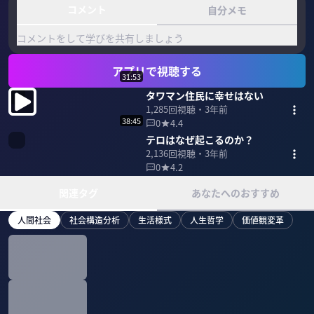
コメント
自分メモ
コメントをして学びを共有しましょう
アプリで視聴する
31:53
タワマン住民に幸せはない
1,285
回視聴・
3年前
38:45
0
4.4
テロはなぜ起こるのか？
2,136
回視聴・
3年前
0
4.2
関連タグ
あなたへのおすすめ
人間社会
社会構造分析
生活様式
人生哲学
価値観変革