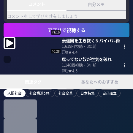
コメント
自分メモ
コメントをして学びを共有しましょう
アプリで視聴する
47:19
衰退国を生き抜くサバイバル術
1,619
回視聴・
3年前
40:28
0
4.4
腐ってない奴が空気を破れ
1,148
回視聴・
3年前
1
4.5
関連タグ
あなたへのおすすめ
人間社会
社会構造分析
社会変革
日本特集
自己確立