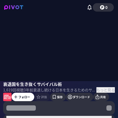
0
宮台真司
衰退国を生き抜くサバイバル術
安藤優子
もっと見る
1,619
回視聴
3年前
衰退し続ける日本を生きるためのサバイバル教養番組「JAPAN SURVIVAL SKILL SET」。社会学者 宮台真司氏とニュースキャスターで社会学者の安藤優子氏が「日本の病」を徹底的に解剖した。 ＜目次＞
フォロー
評価
保存
ダウンロード
共有