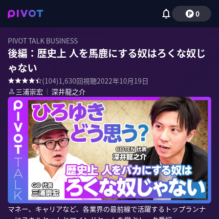
0
PIVOT TALK BUSINESS
後編：歴史上 人を馬鹿にする奴はろくな奴じ
ゃない
(
104
)
1,630
回視聴
2022年10月19日
三浦崇宏
｜
深井龍之介
マネー、キャリアなど、各業界の最前線で活躍するトップランナ