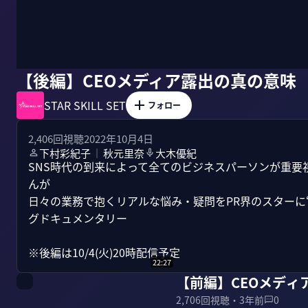
【後編】CEOメディア露出の真の意味
STAR SKILL SET
フォロー
2,406
回視聴
2022年10月4日
下村彩紀子
秋元里奈
大木優紀
｜
SNS時代の到来によって全てのビジネスパーソンが重要視
んが

日々の業務で抱くリアルな悩み・疑問をPR界のスターに
グドキュメンタリー

※後編は10/4(火)20時配信予定
22:27
【前編】CEOメディ
2,706
回視聴・
3年前
0