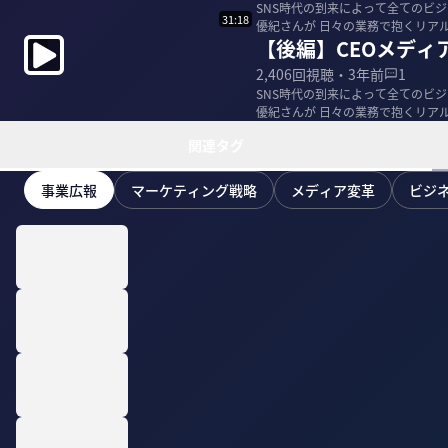
SNS時代の到来によって全てのビジ
31:18
優紀さんが 日々の業務で抱くリア
【後編】CEOメディ
遂げる...
2,406
回視聴・
3年前
1
SNS時代の到来によって全てのビジ
優紀さんが 日々の業務で抱くリア
遂げる...
関連タグ
事業広報
マーケティング戦略
メディア変革
ビジ