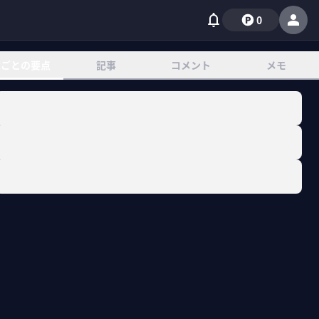
0
章ごとの要点
記事
コメント
メモ