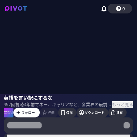
0
岡田兵吾
英語を言い訳にするな
佐々木紀彦
もっと見る
492
回視聴
3年前
マネー、キャリアなど、各業界の最前線で活躍するトップランナーにスキルセットとマインドセットを学ぶトーク番組 ＜ゲスト＞ 岡田兵吾／マイクロソフトシンガポールアジア太平洋地区ライセンスコンプライアンス本部長 同志社大学工学部卒業後、アクセンチュア、デロイトコンサルティング、マイクロソフトのグローバル企業3社にて、シンガポール、アメリカ、日本の3か国を拠点に23年間勤務。世界トップレベルのIEビジネススクール・エグゼクティブMBA取得。米国PMP(プロジェクト・マネジメント・プロフェッショナル)認定資格保持 ＜目次＞
フォロー
評価
保存
ダウンロード
共有