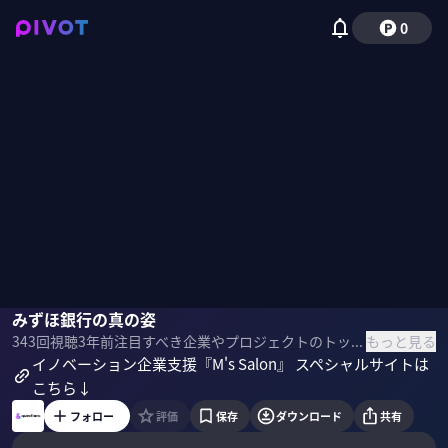
0
みずほ銀行
みずほ銀行の真の姿
佐々木紀彦
もっと見る
343
回視聴
3年前
注目すべき企業やプロジェクトのトップランナーを招き、キーワードをもとに掘り下げていく番組「＆ questions」 ”みずほとスタートアップの知られざる関係”をテーマにみずほ銀行の”真の姿”を探っていきます。[sponsored]
イノベーション企業支援『M's Salon』 スペシャルサイトは
こちら↓
フォロー
評価
保存
ダウンロード
共有