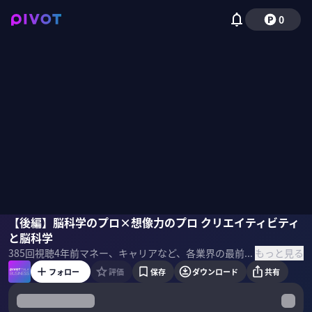
0
青砥瑞人
【後編】脳科学のプロ×想像力のプロ クリエイティビティ
永井翔吾
と脳科学
もっと見る
385
回視聴
4年前
マネー、キャリアなど、各業界の最前線で活躍するトップランナーにスキルセットとマインドセットを学ぶトーク番組
フォロー
評価
保存
ダウンロード
共有