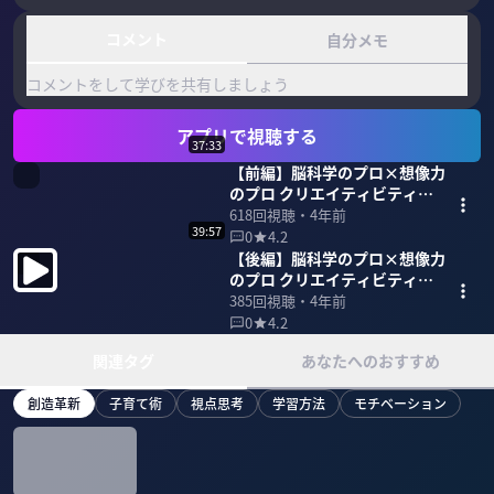
コメント
自分メモ
コメントをして学びを共有しましょう
アプリで視聴する
37:33
【前編】脳科学のプロ×想像力
のプロ クリエイティビティと
脳科学
618
回視聴・
4年前
39:57
0
4.2
【後編】脳科学のプロ×想像力
のプロ クリエイティビティと
脳科学
385
回視聴・
4年前
0
4.2
関連タグ
あなたへのおすすめ
創造革新
子育て術
視点思考
学習方法
モチベーション