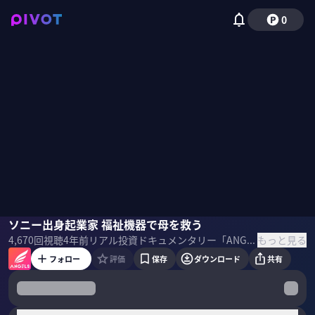
0
和田康宏
ソニー出身起業家 福祉機器で母を救う
本田圭佑
アレン・マイナー
清水和彦
津田健次郎
佐々
もっと見る
4,670
回視聴
4年前
リアル投資ドキュメンタリー「ANGELS」のEPISODE5 Sonyや日立でエンジニアとして活躍していたマリス creative designの和田康宏氏。 幼い頃から抱いていた「福祉機器」開発の為に40歳で起業。 「小型化・量産化ならイーロン・マスクにも負けない」と語るアントレプレナーの熱意に本田圭佑はどう反応する？ ＜目次＞
フォロー
評価
保存
ダウンロード
共有