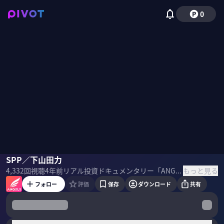
0
下山田力
SPP／下山田力
加藤岳仁
本田圭佑
アレン・マイナー
清水和彦
津田健
もっと見る
4,332
回視聴
4年前
リアル投資ドキュメンタリー「ANGELS」のEPISODE5 栃木の高専発スタートアップ「SOLAR POWER PAINTERS」の下山田力氏と加藤岳仁氏が本田圭佑氏ら投資家に2億円の調達を希望。高い技術力を誇る小山高専出身の2人が開発を進める「塗る太陽電池」 量産化すればソーラーパネルの実に10分の1に価格が抑えられるというがその思いはANGELSたちに届くのか？ ＜目次＞
フォロー
評価
保存
ダウンロード
共有