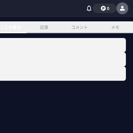
0
章ごとの要点
記事
コメント
メモ