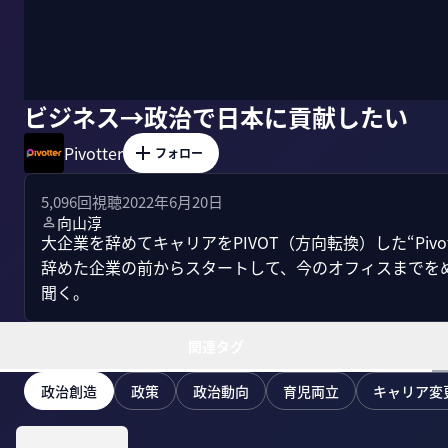
ビジネス→政治で日本に貢献したい
Pivotter
フォロー
5,096
回視聴
2022年6月20日
向山淳
大企業を辞めてキャリアをPIVOT（方向転換）した“Pivo
辞めた企業の前からスタートして、今のオフィスまでを
聞く。
関連タグ
政治創造
政策
政治動向
育児両立
キャリア変