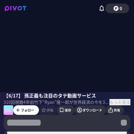
0
竹下隆一郎
【6/17】 孫正義も注目のタテ動画サービス
もっと見る
310
回視聴
4年前
竹下“Ryan”隆一郎が世界経済の今を3分で解説する動画です。これを見れば、時間のないビジネスパーソンも世界情勢や経済動向をインプットできます。
フォロー
評価
保存
ダウンロード
共有