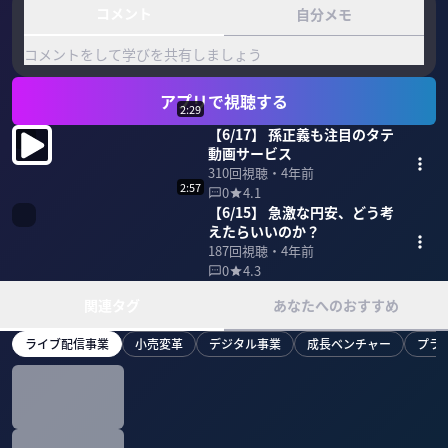
コメント
自分メモ
コメントをして学びを共有しましょう
アプリで視聴する
2:29
【6/17】 孫正義も注目のタテ
動画サービス
310
回視聴・
4年前
2:57
0
4.1
【6/15】 急激な円安、どう考
えたらいいのか？
187
回視聴・
4年前
0
4.3
関連タグ
あなたへのおすすめ
ライブ配信事業
小売変革
デジタル事業
成長ベンチャー
プラ