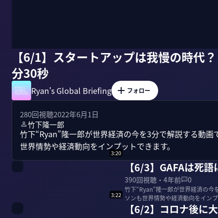
【6/1】スタートアップは我慢の時代？
分30秒
Ryan's Global Briefing
フォロー
280
回視聴
2022年6月1日
竹下隆一郎
竹下“Ryan”隆一郎が世界経済の今を3分で解説する動
世界情勢や経済動向をインプットできます。
3:20
【6/3】GAFAは死
390
回視聴・
4年前
0
竹下“Ryan”隆一郎が世界経済の
3:22
ソンも世界情勢や経済動向をインプ
【6/2】コロナ後に