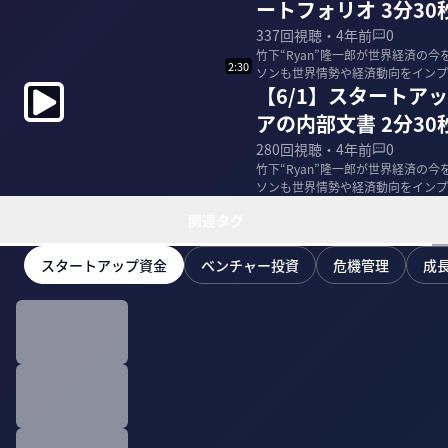
ートフォリオ 3分30
337
回視聴・
4年前
0
竹下“Ryan”隆一郎が世界経済の
2:30
ソンも世界情勢や経済動向をインプ
【6/1】スタートア
アの内部文書 2分30
280
回視聴・
4年前
0
竹下“Ryan”隆一郎が世界経済の
ソンも世界情勢や経済動向をインプ
関連タグ
スタートアップ資金
ベンチャー投資
危機管理
成