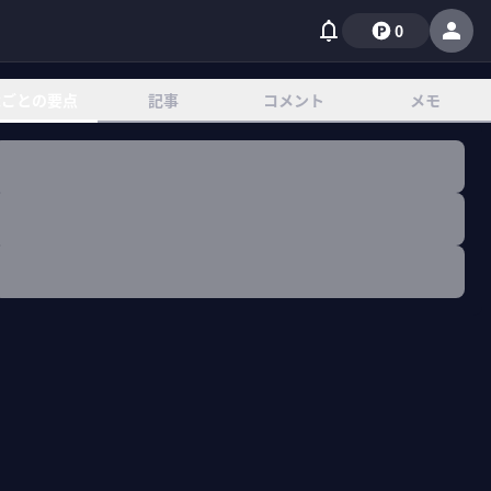
0
章ごとの要点
記事
コメント
メモ