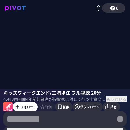
0
三浦里江
キッズウィークエンド/三浦里江 フル視聴 20分
本田圭佑
津田健次郎
佐々木紀彦
もっと見る
4,443
回視聴
4年前
起業家が投資家に対して行う出資交渉を 映像化したリアル投資ドキュメンタリー。起業家はどのようにプレゼンや交渉を行い資本を集め、投資家たちは起業家のどんな所に未来を感じ取るのか？ 「起業家に、翼を。」 全ての起業家を応援する番組の第3弾
フォロー
評価
保存
ダウンロード
共有