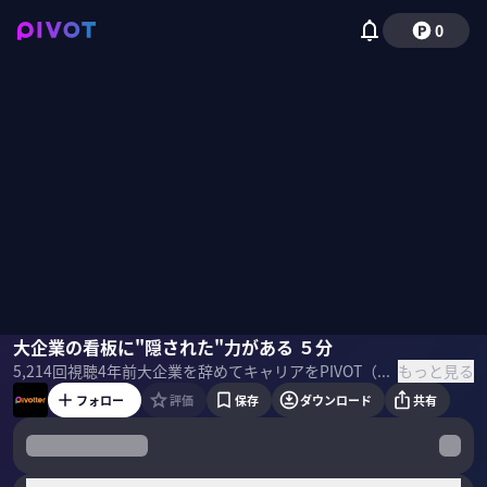
0
南坊泰司
大企業の看板に"隠された"力がある ５分
もっと見る
5,214
回視聴
4年前
大企業を辞めてキャリアをPIVOT（方向転換）した“Pivotter”たちへの本音のインタビュー番組。 辞めた企業の前からスタートして、今のオフィスまでをめぐりながら、退職・転職・起業のリアルな実態を聞く。 出演 南坊泰司（NORTH AND SOUTH 代表取締役／元電通）
フォロー
評価
保存
ダウンロード
共有