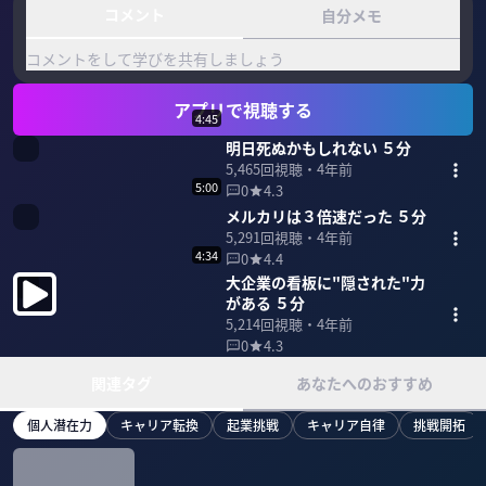
コメント
自分メモ
コメントをして学びを共有しましょう
アプリで視聴する
4:45
明日死ぬかもしれない ５分
5,465
回視聴・
4年前
5:00
0
4.3
メルカリは３倍速だった ５分
5,291
回視聴・
4年前
4:34
0
4.4
大企業の看板に"隠された"力
がある ５分
5,214
回視聴・
4年前
0
4.3
関連タグ
あなたへのおすすめ
個人潜在力
キャリア転換
起業挑戦
キャリア自律
挑戦開拓