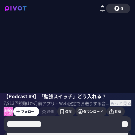
0
磯貝初奈
【Podcast #9】「勉強スイッチ」どう入れる？
野嶋紗己子
もっと見る
7,913
回視聴
1か月前
アプリ・Web限定でお送りする音声のみのPodcastコンテンツ。 第9回目は、PIVOTMC 野嶋が、同じくPIVOTMCで現役東大院生、(当時女子)最年少気象予報士の肩書を持つ 磯貝初奈の勉強法について深掘りしました！仲良しMCトークもお楽しみください！ 磯貝さんへの質問もぜひコメント欄へお寄せください！ ▼紹介書籍 『東大・最年少気象予報士合格を支えた 没頭勉強術』磯貝初奈(著),ディスカヴァー・トゥエンティワン(刊)
フォロー
評価
保存
ダウンロード
共有