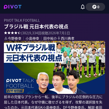
0
PIVOT TALK FOOTBALL
ブラジル戦 元日本代表の視点
(
382
)
9,334
回視聴
2026年7月1日
今野泰幸
｜
小島伸幸
｜
田中裕介
西川典孝
前半の完璧なプランから一転、後半にブラジルの圧倒的な圧力に
屈した日本代表。なぜ守備に徹せざるを得ず、攻撃の選択肢を失
ったのか。元日本代表GK小島伸幸氏、DF今野泰幸氏、解説 者田