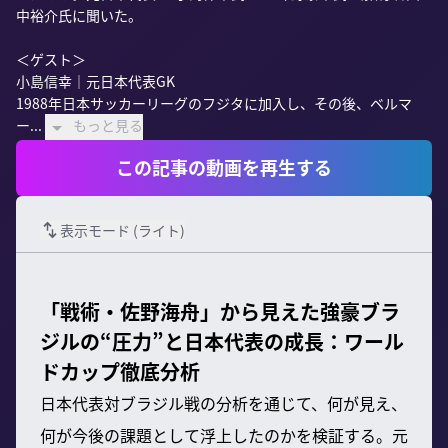
中裕介氏に聞いた。

＜ゲスト＞

小島信幸｜元日本代表GK

1988年日本サッカーリーグのフジタに加入し、その後、ベルマ
ー...
もっと見る
この記事の動画を再生する
表示モード (
ライト
)
「戦術・佐野海舟」から見えた強豪ブラ
ジルの“圧力”と日本代表の成長：ワール
ドカップ徹底分析
日本代表対ブラジル戦の分析を通じて、何が見え、
何が今後の課題として浮上したのかを検証する。元