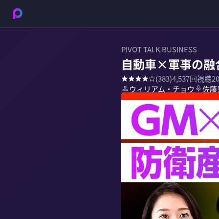
PIVOT TALK BUSINESS
自動車×軍事の融
(
383
)
4,537
回視聴
2
ウィリアム・チョウ
佐藤