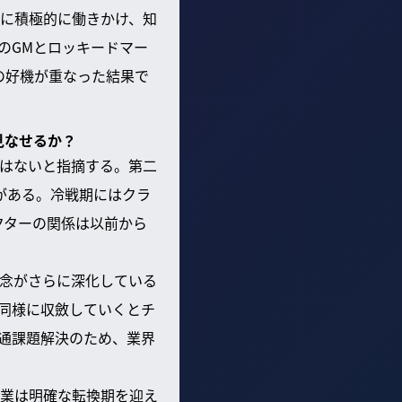
に積極的に働きかけ、知
のGMとロッキードマー
の好機が重なった結果で
見なせるか？
はないと指摘する。第二
がある。冷戦期にはクラ
クターの関係は以前から
念がさらに深化している
同様に収斂していくとチ
通課題解決のため、業界
業は明確な転換期を迎え