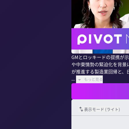
GMとロッキードの提携が
や中東情勢の緊迫化を背景
が推進する製造業回帰と、
...
もっと見る
表示モード (
ライト
)