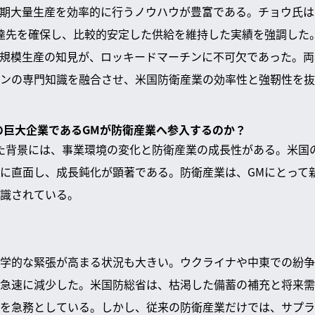
期大量生産を効率的に行うノウハウが豊富である。チョウ氏は
達先を確保し、比較的安定した供給を維持した実績を強調した
規模生産の知見が、ロッキードマーチンに不可欠であった。両
ンの専門知識を融合させ、米国防衛産業の効率性と強靭性を抜
業の巨大企業であるGMが防衛産業へ参入するのか？
た背景には、事業環境の変化と防衛産業の成長性がある。米国の
に直面し、成長鈍化が顕著である。防衛産業は、GMにとって
識されている。
学的な緊張が高まる状況も大きい。ウクライナや中東での紛争
急速に減少した。米国防総省は、枯渇した備蓄の補充と将来需
を急務としている。しかし、従来の防衛産業だけでは、サプラ