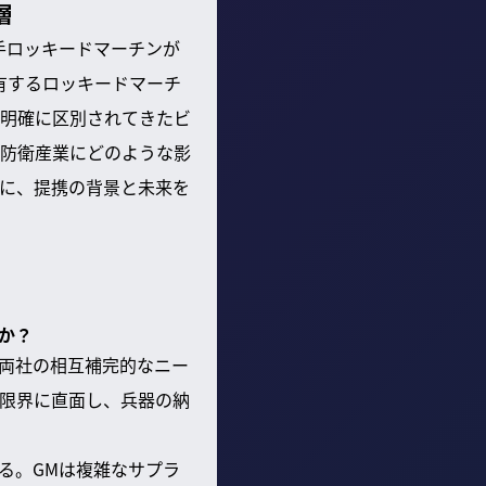
層
手ロッキードマーチンが
有するロッキードマーチ
明確に区別されてきたビ
防衛産業にどのような影
に、提携の背景と未来を
か？
両社の相互補完的なニー
限界に直面し、兵器の納
る。GMは複雑なサプラ