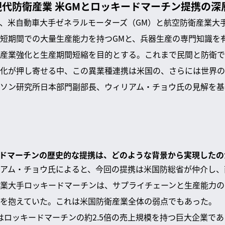
代防衛産業 米GMとロッキードマーチン提携の深
、米自動車大手ゼネラルモーターズ（GM）と航空防衛産業大
短期間での大量生産能力を持つGMと、兵器生産の専門知識を
産業強化と生産期間短縮を目的とする。これまで民間と防衛で
化が押し寄せる中、この異業種連携は米国の、さらには世界の
ソン研究所日本部門副部長、ウィリアム・チョウ氏の見解を基
キードマーチンの歴史的な提携は、どのような背景から実現したの
アム・チョウ氏によると、今回の提携は米国防総省が仲介し、
業大手ロッキードマーチンは、サプライチェーンと生産能力の
を抱えていた。これは米国防衛産業全体の弱点でもあった。
はロッキードマーチンの約2.5倍の売上規模を持つ巨大企業であ