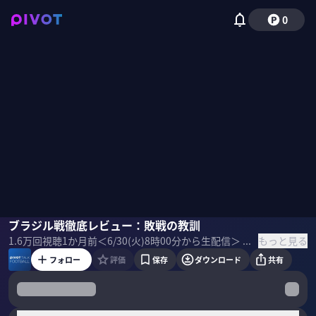
0
ミムラユウスケ
ブラジル戦徹底レビュー：敗戦の教訓
木崎伸也
佐々木紀彦
もっと見る
1.6万
回視聴
1か月前
＜6/30(火)8時00分から生配信＞ 日本vsブラジルをレビューしました。 これは、アーカイブ映像です。 ＜ゲスト＞ 木崎伸也｜スポーツライター 1975年、東京都生まれ。2002年夏にオランダへ移住。翌2003年から6年間、ドイツを拠点に欧州サッカーを取材。スポーツ誌『Number』はじめ、各メディアに寄稿。最新刊は小説『アイム・ブルー』。2018年10月よりサッカーカンボジア代表のスタッフに。 ミムラユウスケ｜スポーツライター 2006年7月にスポーツライターとしての活動をはじめ、2009年1月にドイツへ渡る。ドイツを中心にヨーロッパで取材。2016年9月22日より、拠点を再び日本に移す。 ＜サムネイル＞ 写真：新華社/アフロ
フォロー
評価
保存
ダウンロード
共有