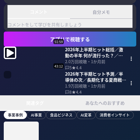
コメント
自分メモ
コメントをして学びを共有しましょう
アプリで視聴する
51:59
2026年上半期ヒット総括／激
動の半年 何が流行った？／エ
ンタメ・人物・生活用品・経済
2.0万
回視聴・
1か月前
43:12
5
4.4
2026年下半期ヒット予測／半
導体の次／長期化する夏商戦／
食品・飲料・政治・美容・テク
1.9万
回視聴・
1か月前
ノロジー
8
4.4
関連タグ
あなたへのおすすめ
事業事例
AI事業
食品ビジネス
AI変革
消費者インサイト