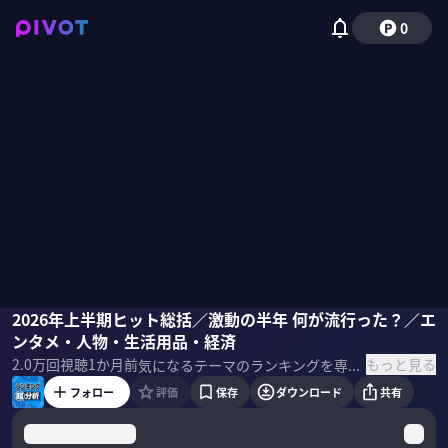
0
澤原昇
2026年上半期ヒット総括／激動の半年 何が流行った？／エ
石田健
西村真二
竹内由恵
ンタメ・人物・生活用品・経済
もっと見る
2.0万
回視聴
1か月前
気になるテーマのランキングを専門家と共に徹底分析し、世相を読み解く「ランキング超分析」。第19回は「2026年上半期ヒット総括・下半期ヒット予測」。前編では、『日経トレンディ』総編集長の澤原昇氏と、『The HEADLINE』編集長の石田健氏が「上半期ヒット」を解説する。 ＜出演＞ 澤原 昇 『日経トレンディ』総編集長
フォロー
評価
保存
ダウンロード
共有