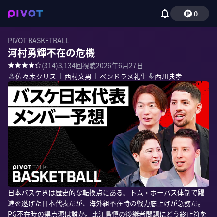
0
PIVOT BASKETBALL
河村勇輝不在の危機
(
314
)
3,134
回視聴
2026年6月27日
佐々木クリス
｜
西村文男
｜
ベンドラメ礼生
西川典孝
日本バスケ界は歴史的な転換点にある。トム・ホーバス体制で躍
進を遂げた日本代表だが、海外組不在時の戦力底上げが急務だ。
PG不在時の得点源は誰か。比江島慎の後継者問題にどう終止符を