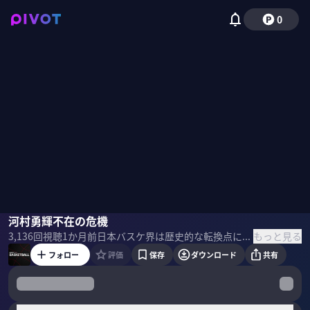
0
佐々木クリス
河村勇輝不在の危機
西村文男
ベンドラメ礼生
西川典孝
もっと見る
3,136
回視聴
1か月前
日本バスケ界は歴史的な転換点にある。トム・ホーバス体制で躍進を遂げた日本代表だが、海外組不在時の戦力底上げが急務だ。PG不在時の得点源は誰か。比江島慎の後継者問題にどう終止符を打つか。アナリストの佐々木クリス、千葉ジェッツコーチの西村文男、東京サンロッカーズのベンドラメ礼生に徹底解説してもらった。 ＜ゲスト＞ 佐々木クリス｜バスケットボールアナリスト 1980年NY生まれ。青山学院大学卒。千葉ジェッツなどでプロ選手として活躍後、2013年よりNBAアナリスト、2017年よりBリーグ公認アナリストとして活躍。 西村文男｜千葉ジェッツ アドバイザリーコーチ 1986年生まれ。東海大学卒。日立サンロッカーズに入団。2014年、千葉ジェッツへ移籍。卓越したスキルと「超Mr.ジェッツ」の愛称で長年チームの主力として活躍。2026年6月に現役引退。 ベンドラメ礼生｜東京サンロッカーズ PG/元日本代表 1993年生まれ。東海大学卒。2016年、サンロッカーズ渋谷へ入団。卓越したパスセンスとディフェンスを武器にBリーグ最優秀新人賞や2019-20シーズンのスティール王を獲得。2021年開催の東京オリンピック男子日本代表に選出。 ＜目次＞
フォロー
評価
保存
ダウンロード
共有