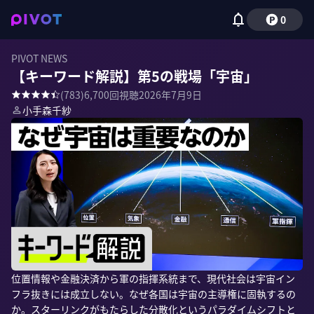
0
PIVOT NEWS
【キーワード解説】第5の戦場「宇宙」
(
783
)
6,700
回視聴
2026年7月9日
小手森千紗
位置情報や金融決済から軍の指揮系統まで、現代社会は宇宙イン
フラ抜きには成立しない。なぜ各国は宇宙の主導権に固執するの
か。スターリンクがもたらした分散化というパラダイムシフトと