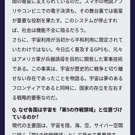
間の衛星に支えられているのだ。スマホの地図アプ
リやコンビニでの電子決済も、その舞台裏では衛星
が重要な役割を果たす。このシステムが停止すれ
ば、社会は機能不全に陥るだろう。
さらに、宇宙利用が当初から平和利用に限定されて
いたわけではない。今日広く普及するGPSも、元々
はアメリカ軍が兵器誘導を目的に開発した軍事技術
である。この事実は、宇宙が歴史的に戦争と切り離
せない存在であったことを物語る。宇宙は夢のある
フロンティアであると同時に、国家の存立を左右す
る戦略的要衝なのだ。
Q. なぜ各国は宇宙を「第5の作戦領域」と位置づけ
ているのか?
現代の主要国は、宇宙を陸、海、空、サイバー空間
に続く「第5の作戦領域」として極めて重要視す