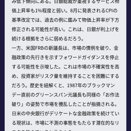
み低下傾向にある。日銀総裁が重視するサービス物
価上昇率も1%程度と弱い。8月に発表されるCPIの
基準改定では、過去の例に鑑みて物価上昇率が下方
修正される可能性が高い。これは、日銀が利上げを
続ける根拠をさらに弱めるだろう。
一方、米国FRBの新議長は、市場の慣例を破り、金
融政策の先行きを示すフォワードガイダンスを停止
する可能性を示唆した。これは市場の不確実性を高
め、投資家がリスク量を維持することを困難にする
だろう。歴史を紐解くと、1987年のブラックマン
デー直前のグリーンスパン元議長も同様の「お作法
破り」の姿勢で市場を攪乱したことが指摘される。
日米の中央銀行がデリケートな金融政策を続けてい
る現状は、市場に不測の事態をもたらす潜在的なリ