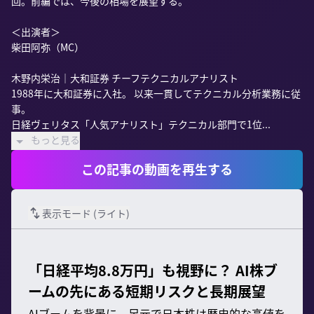
回。前編では、今後の相場を展望する。

＜出演者＞

柴田阿弥（MC）

木野内栄治｜大和証券 チーフテクニカルアナリスト

1988年に大和証券に入社。 以来一貫してテクニカル分析業務に従
事。

日経ヴェリタス「人気アナリスト」テクニカル部門で1位...
もっと見る
この記事の動画を再生する
表示モード (
ライト
)
「日経平均8.8万円」も視野に？ AI株ブ
ームの先にある短期リスクと長期展望
AIブームを背景に、足元で日本株は歴史的な高値を