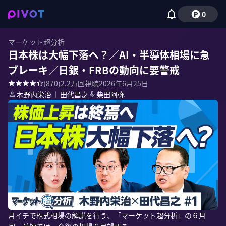
0
マーケット超分析
日本株は大幅下落へ？／AI・半導体相場に急
ブレーキ／日銀・FRBの動向に要警戒
(
870
)
2.2万
回視聴
2026年6月25日
木野内栄治
｜
田代昌之
柴田阿弥
月イチで株式相場の解説を行う、「マーケット超分析」の６月