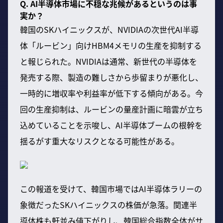
Q. AI半導体市場に不穏な兆候があるというのは事
実か？
韓国のSKハイニックスが、NVIDIAの次世代AI半導
体「ルービン」向けHBM4メモリの生産を抑制する
と報じられた。NVIDIAは通常、新世代の半導体を
発売する際、製造の難しさから歩留まりが悪化し、
一時的に増収率や利益率が低下する傾向がある。今
回の生産抑制は、ルービンの量産計画に暗雲が立ち
込めていることを示唆し、AI半導体ブームの根幹を
揺るがす重大なリスクとなる可能性がある。
この報道を受けて、韓国市場ではAI半導体ラリーの
象徴だったSKハイニックスの株価が急落。関連半
導体株も軒並み値下がりし、韓国総合指数全体がサ