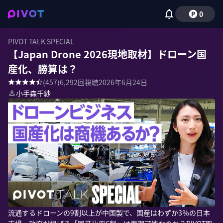
0
PIVOT TALK SPECIAL
【Japan Drone 2026現地取材】ドローン国
産化、勝算は？
(
457
)
6,292
回視聴
2026年6月24日
小手森千紗
流通するドローンの9割以上が中国製で、国産はわずか3％の日本