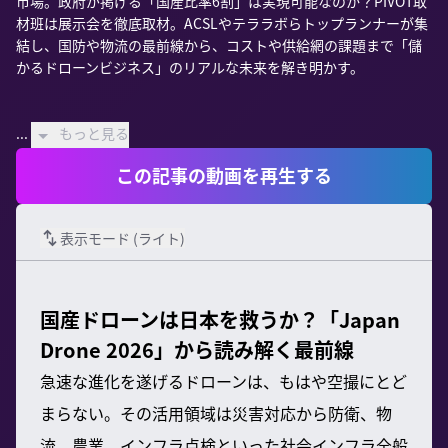
市場。政府が掲げる「国産比率6割」は実現可能なのか？PIVOT取
材班は展示会を徹底取材。ACSLやテララボらトップランナーが集
結し、国防や物流の最前線から、コストや供給網の課題まで「儲
かるドローンビジネス」のリアルな未来を解き明かす。

...
もっと見る
この記事の動画を再生する
表示モード (
ライト
)
国産ドローンは日本を救うか？「Japan
Drone 2026」から読み解く最前線
急速な進化を遂げるドローンは、もはや空撮にとど
まらない。その活用領域は災害対応から防衛、物
流、農業、インフラ点検といった社会インフラ全般