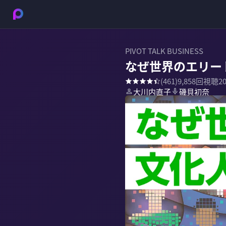
PIVOT TALK BUSINESS
なぜ世界のエリー
(
461
)
9,858
回視聴
2
大川内直子
磯貝初奈