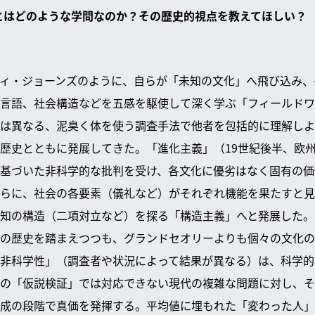
学とはどのような学問なのか？その歴史的視点を教えてほしい？
ィ・ジョーンズのように、自らが「未知の文化」へ飛び込み、
言語、社会構造などを五感を駆使して深く学ぶ「フィールドワ
は異なる、泥臭く体を使う調査手法で他者を包括的に理解しよ
歴史とともに発展してきた。「進化主義」（19世紀後半、欧
基づいた非科学的な批判を受け、各文化に優劣はなく固有の価
らに、社会の各要素（儀礼など）がそれぞれ機能を果たすと見
知の構造（二項対立など）を探る「構造主義」へと発展した。
の歴史を踏まえつつも、グランドセオリーよりも個々の文化の
非科学性」（調査者や状況によって結果が異なる）は、科学的
の「仮説検証」では対応できない現代の複雑な問題に対し、そ
成の段階で真価を発揮する。平均値に埋もれた「変わった人」