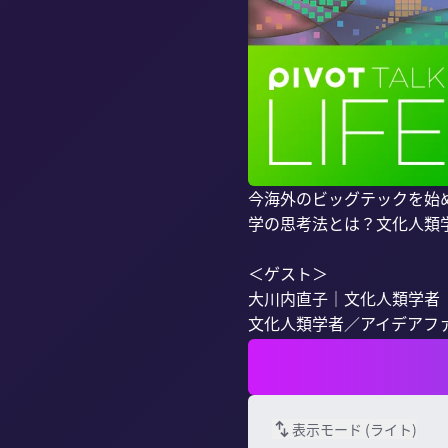
今海外のビッグテックを始
学の思考法とは？文化人類
＜ゲスト＞

大川内直子｜文化人類学者

文化人類学者／アイデアファ
表示モード (
ライト
)