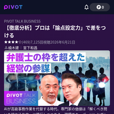
0
PIVOT TALK BUSINESS
【徹底分析】プロは「論点設定力」で差をつ
ける
(
469
)
7,125
回視聴
2026年6月21日
楠木建
｜
宮下和昌
AIが高級事務作業を代替する時代、専門家の価値は「解くべき問