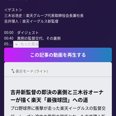
＜ゲスト＞

三木谷浩史｜楽天グループ代表取締役会長兼社長

吉井理人｜楽天イーグルス新監督

00:00　ダイジェスト

00:40　異例の監督交代、その裏側

05:...
もっと見る
この記事の動画を再生する
表示モード (
ライト
)
吉井新監督の即決の裏側と三木谷オーナ
ーが描く楽天「最強球団」への道
プロ野球界に衝撃が走った楽天イーグルスの監督交