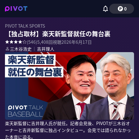
0
PIVOT TALK SPORTS
【独占取材】楽天新監督就任の舞台裏
(
546
)
5,408
回視聴
2026年6月17日
三木谷浩史
｜
吉井理人
楽天新監督に吉井理人氏が就任。記者会見後、PIVOTが三木谷オ
ーナーと吉井新監督に独占インタビュー。会見では語られなかっ
た本音に迫る。
