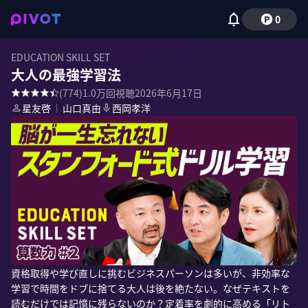
0
EDUCATION SKILL SET
大人の最強学習法
(
774
)
1.0万
回視聴
2026年6月17日
星友啓
｜
山口真由
西岡孝洋
資格取得や学び直しに挑むビジネスパーソンは多いが、非効率な
学習で時間をドブに捨てる大人は後を絶たない。なぜテキストを
読むだけでは記憶に残らないのか？定着率を劇的に高める「リト