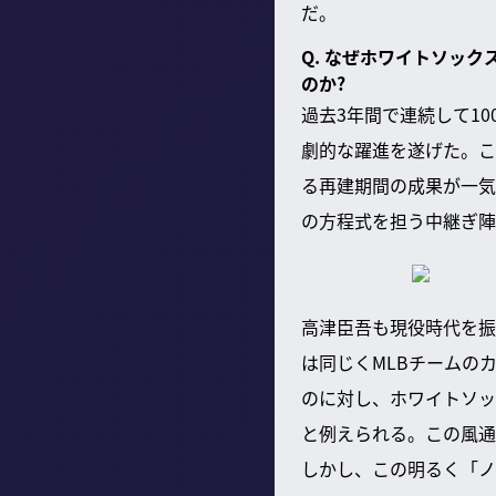
だ。
Q. なぜホワイトソッ
のか?
過去3年間で連続して1
劇的な躍進を遂げた。こ
る再建期間の成果が一気
の方程式を担う中継ぎ陣
高津臣吾も現役時代を振
は同じくMLBチームの
のに対し、ホワイトソッ
と例えられる。この風通
しかし、この明るく「ノ