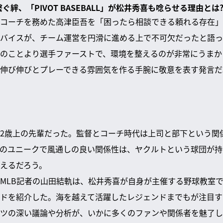
ぐ絆、「PIVOT BASEBALL」が松井秀喜も唸らせる理由とは
コーチを務めた高津臣吾を「困ったら相談できる頼れる存在」
バイスが、チーム運営を円滑に進める上で不可欠だったと語っ
のことより選手ファーストで、環境を整えるのが非常にうまか
伸び伸びとプレーできる雰囲気を作る手腕に敬意を表す発言だ
2歳上の先輩だった。監督とコーチ時代は上司と部下という関
のユニークで風通しの良い関係性は、ヤクルトという球団が持
えるだろう。
MLB記者の山田結軌は、松井秀喜が自身が主催する野球教室で「
ドを紹介した。海を越えて活躍したレジェンドまでもが注目す
ツの深い議論や分析が、いかに多くのファンや関係者を魅了し