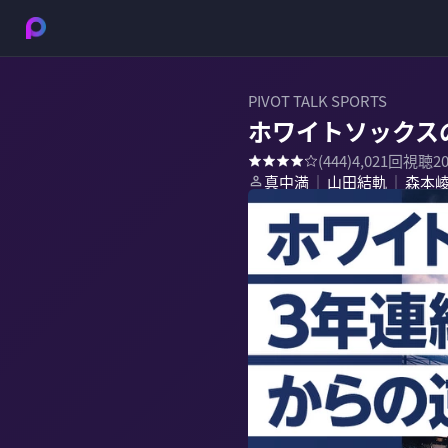
PIVOT TALK SPORTS
ホワイトソックス
(
444
)
4,021
回視聴
2
真中満
山田結軌
森本
｜
｜