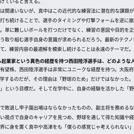
げていると言える。
は間違いないが、真中はこの近代的な練習法に潜在的な課題が
打ち続けることで、選手のタイミングや打撃フォームを逆に崩
。単に難しいボールを打つだけでなく、練習の意図や目的を正
う取り組む選手自身の意識が求められるだろう。最新のテクノ
て、練習内容の最適解を模索し続けることは永遠のテーマだ。
がら起業家という異色の経歴を持つ西田陸浮選手は、どのような
有望株、西田陸浮選手は非常にユニークな経歴を持つ。大阪府
学するのだが、その理由は「野球のため」だけではなかった。
」という目標だ。そして在学中に、自身の経験を活かした「野
で敗退し甲子園出場はならなかったものの、副主将を務めるな
い視点で自身のキャリアを見つめ、野球を通して得た知識や経
界に身を置く真中や高津をも「僕らの感覚じゃ考えられない」