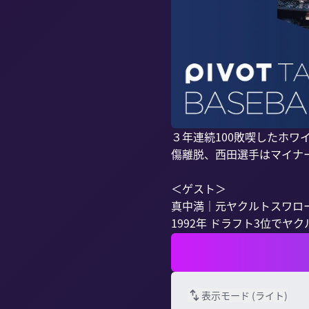
３年連続100敗喫したホ
傷離脱、西田選手はマイナ
＜ゲスト＞

真中満｜元ヤクルトスワロー
1992年 ドラフト3位でヤクルト
表示モード (
ライト
)